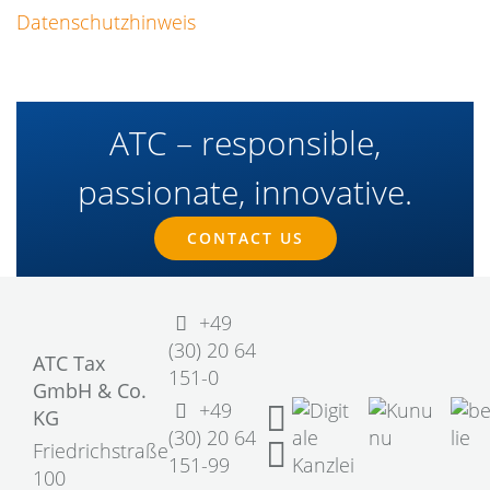
Datenschutzhinweis
ATC – responsible,
passionate, innovative.
CONTACT US
+49
(30) 20 64
ATC Tax
151-0
GmbH & Co.
+49
KG
(30) 20 64
Friedrichstraße
151-99
100