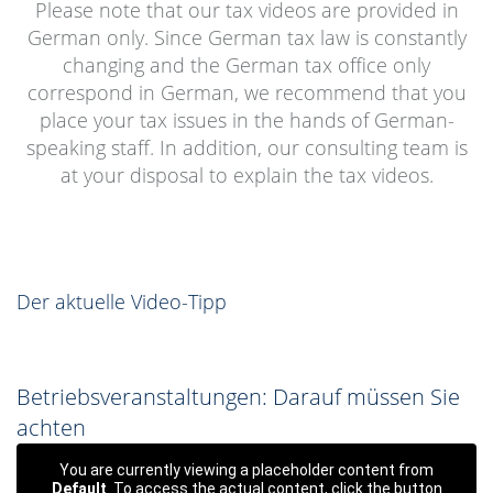
Please note that our tax videos are provided in
German only. Since German tax law is constantly
changing and the German tax office only
correspond in German, we recommend that you
place your tax issues in the hands of German-
speaking staff. In addition, our consulting team is
at your disposal to explain the tax videos.
Der aktuelle Video-Tipp
Betriebsveranstaltungen: Darauf müssen Sie
achten
You are currently viewing a placeholder content from
Default
. To access the actual content, click the button