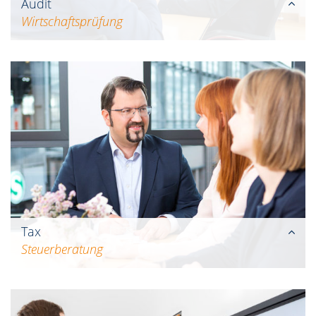
Audit
Wirtschaftsprüfung
Bei der Prüfung Ihres Unternehmens
fokussieren wir auf eine risikoorientierte
Analyse Ihrer Geschäftsprozesse. Mit unserem
unabhängigen Prüfungsurteil verschaffen wir
Ihnen und Ihren Geschäftspartnern
Planungssicherheit.
Tax
Steuerberatung
Mit professionellem Know-how und moderner
Technik erstellen wir Ihre Steuererklärung und