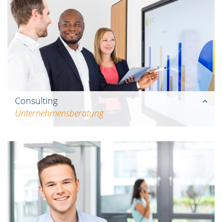
beraten Sie bei der Steuerplanung. Mit Hilfe
ausgewogener Steuerkonzepte bewältigen wir
gemeinsam mit Ihnen die Herausforderungen
des nationalen und internationalen
Steuerrechts.
Consulting
Unternehmensberatung
Ob Unternehmensplanung,
Transaktionsberatung oder interne Revision:
Als Wirtschaftsprüfer und Steuerspezialisten
unterstützen wir Sie in allen Fragen des
Rechnungswesens und der
Unternehmenssteuerung.