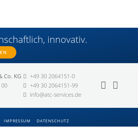
schaftlich, innovativ.
MEN
& Co. KG
+49 30 2064151-0
100
+49 30 2064151-99
info@atc-services.de
IMPRESSUM
DATENSCHUTZ