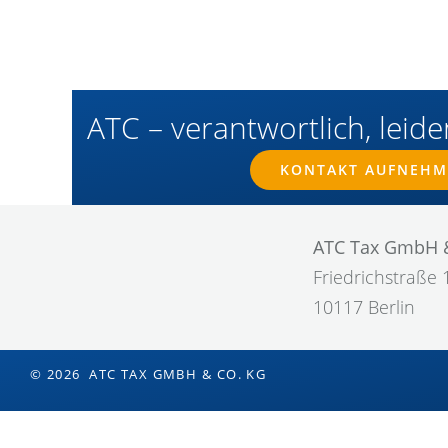
ATC – verantwortlich, leiden
KONTAKT AUFNEH
ATC Tax GmbH 
Friedrichstraße 
10117 Berlin
© 2026 ATC TAX GMBH & CO. KG