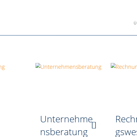
Ü
Unternehme
Rech
nsberatung
gswe